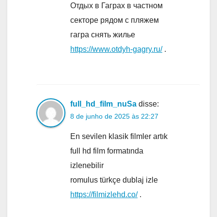
Отдых в Гаграх в частном
секторе рядом с пляжем
гагра снять жилье
https://www.otdyh-gagry.ru/
.
full_hd_film_nuSa
disse:
8 de junho de 2025 às 22:27
En sevilen klasik filmler artık
full hd film formatında
izlenebilir
romulus türkçe dublaj izle
https://filmizlehd.co/
.