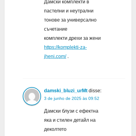
Дамски комплекти в
пастелни и неутрални
тонове за универсално
съчетание
комплекти дрехи за жени
https://komplekti-za-
jheni.com/
.
damski_bluzi_urMt
disse:
3 de junho de 2025 às 09:52
Дамски блузи с ефектна
яка и стилен детайл на
деколтето