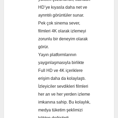
HD’ye kıyasla daha net ve
ayrıntılı görüntüler sunar.
Pek çok sinema sever,
filmleri 4K olarak izlemeyi
zorunlu bir deneyim olarak
görür.
Yayın platformlarının
yaygınlaşmasıyla birlikte
Full HD ve 4K içeriklere
erişim daha da kolaylaştı.
İzleyiciler sevdikleri filmleri
her an ve her yerden izleme
imkanına sahip. Bu kolaylık,
medya tüketim şeklimizi
kökten değiştirdi.