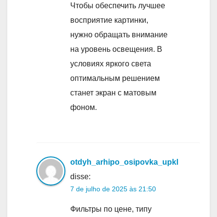
Чтобы обеспечить лучшее
восприятие картинки,
нужно обращать внимание
на уровень освещения. В
условиях яркого света
оптимальным решением
станет экран с матовым
фоном.
otdyh_arhipo_osipovka_upkl
disse:
7 de julho de 2025 às 21:50
Фильтры по цене, типу