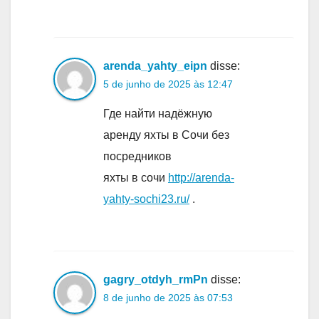
arenda_yahty_eipn
disse:
5 de junho de 2025 às 12:47
Где найти надёжную
аренду яхты в Сочи без
посредников
яхты в сочи
http://arenda-
yahty-sochi23.ru/
.
gagry_otdyh_rmPn
disse:
8 de junho de 2025 às 07:53