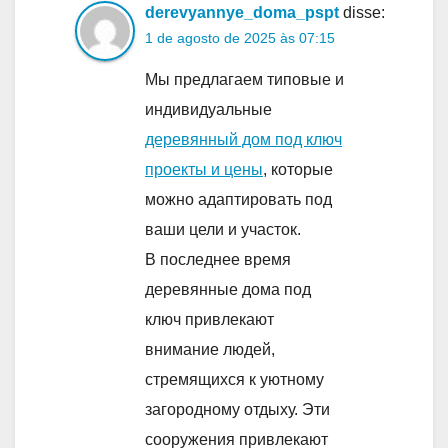
derevyannye_doma_pspt
disse:
1 de agosto de 2025 às 07:15
Мы предлагаем типовые и
индивидуальные
деревянный дом под ключ
проекты и цены
, которые
можно адаптировать под
ваши цели и участок.
В последнее время
деревянные дома под
ключ привлекают
внимание людей,
стремящихся к уютному
загородному отдыху. Эти
сооружения привлекают