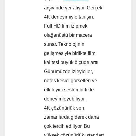
arşivinde yer alıyor. Gerçek
4K deneyimiyle tanışın.
Full HD film izlemek
olağanüstü bir macera
sunar. Teknolojinin
gelişmesiyle birlikte film
kalitesi büyük ölçüde arttı.
Günümüzde izleyiciler,
nefes kesici görselleri ve
etkileyici sesleri birlikte
deneyimleyebiliyor.
4K çözünürlük son
zamanlarda giderek daha
çok tercih ediliyor. Bu
yüksek çözünürlük, standart