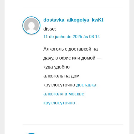
dostavka_alkogolya_kwKt
disse:
11 de junho de 2025 às 08:14
Алкоголь с доставкой на
дачу, в офис или домой —
куда удобно
алкоголь на дом
круглосуточно
доставка
алкоголя в москве
круглосуточно
.