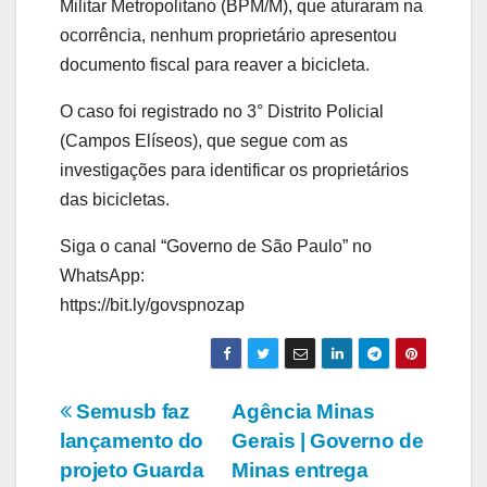
Militar Metropolitano (BPM/M), que aturaram na
ocorrência, nenhum proprietário apresentou
documento fiscal para reaver a bicicleta.
O caso foi registrado no 3° Distrito Policial
(Campos Elíseos), que segue com as
investigações para identificar os proprietários
das bicicletas.
Siga o canal “Governo de São Paulo” no
WhatsApp:
https://bit.ly/govspnozap
Navegação
Semusb faz
Agência Minas
lançamento do
Gerais | Governo de
de
projeto Guarda
Minas entrega