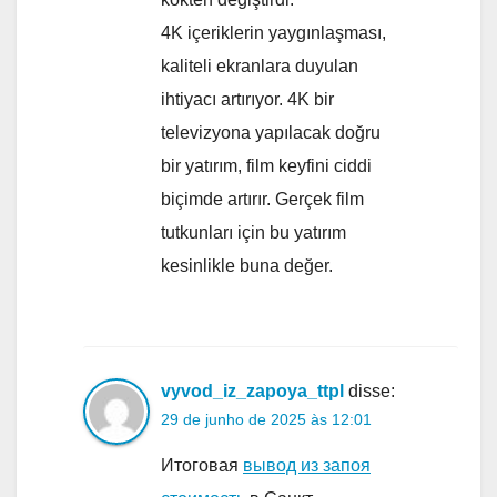
4K içeriklerin yaygınlaşması,
kaliteli ekranlara duyulan
ihtiyacı artırıyor. 4K bir
televizyona yapılacak doğru
bir yatırım, film keyfini ciddi
biçimde artırır. Gerçek film
tutkunları için bu yatırım
kesinlikle buna değer.
vyvod_iz_zapoya_ttpl
disse:
29 de junho de 2025 às 12:01
Итоговая
вывод из запоя