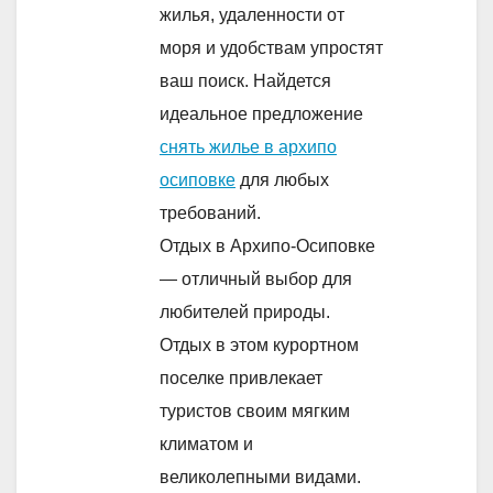
жилья, удаленности от
моря и удобствам упростят
ваш поиск. Найдется
идеальное предложение
снять жилье в архипо
осиповке
для любых
требований.
Отдых в Архипо-Осиповке
— отличный выбор для
любителей природы.
Отдых в этом курортном
поселке привлекает
туристов своим мягким
климатом и
великолепными видами.