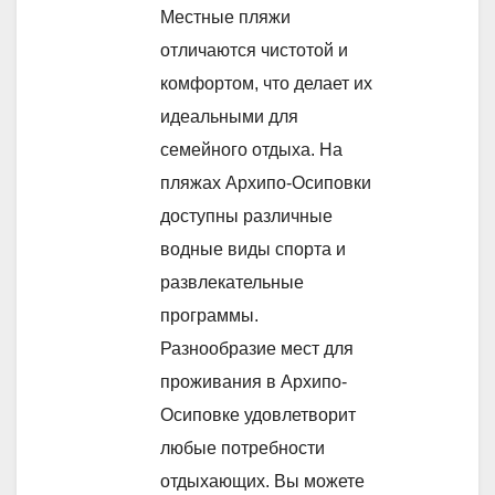
Местные пляжи
отличаются чистотой и
комфортом, что делает их
идеальными для
семейного отдыха. На
пляжах Архипо-Осиповки
доступны различные
водные виды спорта и
развлекательные
программы.
Разнообразие мест для
проживания в Архипо-
Осиповке удовлетворит
любые потребности
отдыхающих. Вы можете