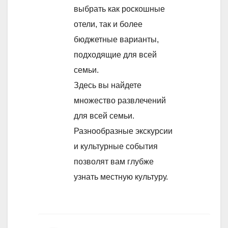
выбрать как роскошные
отели, так и более
бюджетные варианты,
подходящие для всей
семьи.
Здесь вы найдете
множество развлечений
для всей семьи.
Разнообразные экскурсии
и культурные события
позволят вам глубже
узнать местную культуру.