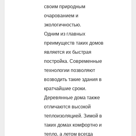
своим природным
очарованием и
экологичностью.
Одним из главных
преимуществ таких домов
является их быстрая
постройка. Современные
технологии позволяют
возводить такие здания в
кратчайшие сроки.
Деревянные дома также
отличаются высокой
теплоизоляцией. Зимой в
таких домах комфортно и
тепло, а летом всегда