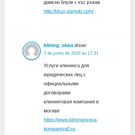
дамски блузи с къс ръкав
http://bluzi-damski.com/
.
klining_obea
disse:
3 de junho de 2025 às 17:31
Услуги клининга для
юридических лиц с
официальными
договорами
клининговая компания в
москве
https://www.kliningovaya-
kompaniya0.ru
.