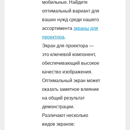
мобильные. Найдите
оптимальный вариант для
ваших нужд среди нашего
ассортимента
экраны для
проектора
.
Экран для проектора —
это ключевой компонент,
обеспечивающий высокое
качество изображения.
Оптимальный экран может
оказать заметное влияние
на общий результат
демонстрации.
Различают несколько
видов экранов: