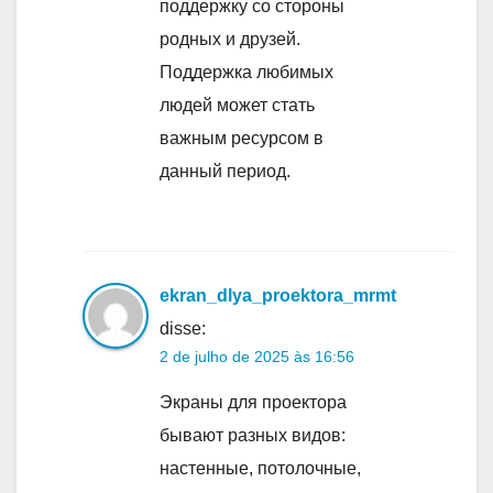
поддержку со стороны
родных и друзей.
Поддержка любимых
людей может стать
важным ресурсом в
данный период.
ekran_dlya_proektora_mrmt
disse:
2 de julho de 2025 às 16:56
Экраны для проектора
бывают разных видов:
настенные, потолочные,