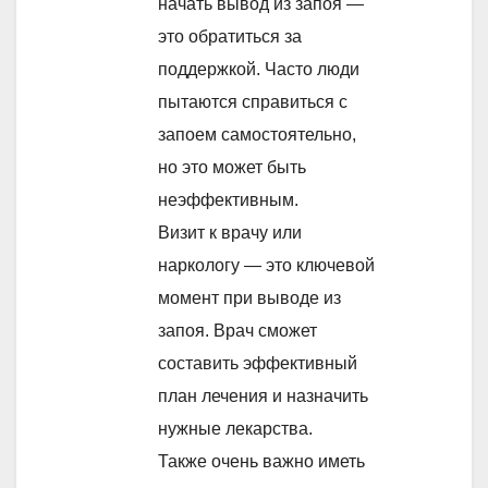
начать вывод из запоя —
это обратиться за
поддержкой. Часто люди
пытаются справиться с
запоем самостоятельно,
но это может быть
неэффективным.
Визит к врачу или
наркологу — это ключевой
момент при выводе из
запоя. Врач сможет
составить эффективный
план лечения и назначить
нужные лекарства.
Также очень важно иметь