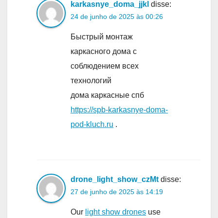
karkasnye_doma_jjkl
disse:
24 de junho de 2025 às 00:26
Быстрый монтаж
каркасного дома с
соблюдением всех
технологий
дома каркасные спб
https://spb-karkasnye-doma-
pod-kluch.ru
.
drone_light_show_czMt
disse:
27 de junho de 2025 às 14:19
Our
light show drones
use