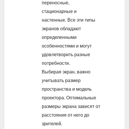
переносные,
стационарные и
настенные. Все эти типы
экранов обладают
определенными
особенностями и могут
удовлетворить разные
потребности.
Выбирая экран, важно
учитывать размер
пространства и модель
проектора. Оптимальные
размеры экрана зависят от
расстояния от него до
зрителей.