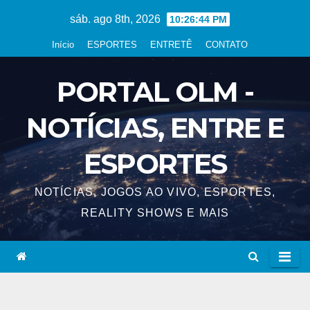
Skip
sáb. ago 8th, 2026
10:26:45 PM
to
Início
ESPORTES
ENTRETÊ
CONTATO
content
PORTAL OLM -
NOTÍCIAS, ENTRE E
ESPORTES
NOTÍCIAS, JOGOS AO VIVO, ESPORTES,
REALITY SHOWS E MAIS