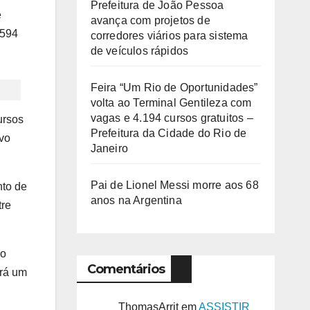
Prefeitura de João Pessoa
e
avança com projetos de
 594
corredores viários para sistema
de veículos rápidos
Feira “Um Rio de Oportunidades”
volta ao Terminal Gentileza com
vagas e 4.194 cursos gratuitos –
ursos
Prefeitura da Cidade do Rio de
ivo
Janeiro
Pai de Lionel Messi morre aos 68
nto de
anos na Argentina
tre
ao
Comentários
erá um
ThomasArrit
em
ASSISTIR