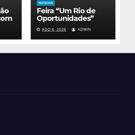
NOTICIAS
oão
Feira “Um Rio de
com
Oportunidades”
volta ao Terminal
AGO 8, 2026
ADMIN
os
Gentileza com
vagas e 4.194 cursos
gratuitos –
Prefeitura da
Cidade do Rio de
Janeiro