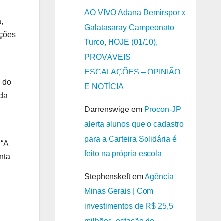
AO VIVO Adana Demirspor x
,
Galatasaray Campeonato
ações
Turco, HOJE (01/10),
PROVÁVEIS
ESCALAÇÕES – OPINIÃO
o do
E NOTÍCIA
nda
Darrenswige
em
Procon-JP
alerta alunos que o cadastro
para a Carteira Solidária é
 “A
feito na própria escola
nta
Stephenskeft
em
Agência
Minas Gerais | Com
investimentos de R$ 25,5
milhões, estação de