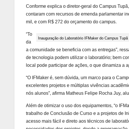
Conforme explica o diretor-geral do Campus Tupã,
contaram com recursos de emenda parlamentar indi
mil, e com R$ 272 do orçamento do campus.
“To
Inauguração do Laboratório IFMaker do Campus Tupã
da
a comunidade se beneficia com as entregas”, ressa
de tecnologia podem utilizar o laboratório; bem c
local pode participar de ações, o que dinamiza a 
“O IFMaker é, sem dúvida, um marco para o Campu
excelentes projetos e múltiplas vivências acadêm
nós alunos”, afirma Matheus Felipe Rocha Juy, alu
Além de otimizar o uso dos equipamentos, “o IFMak
trabalho de Conclusão de Curso e a projetos de I
acesso mais fácil e direto aos técnicos de laborat
necessidades dos projetos, desde a programação at