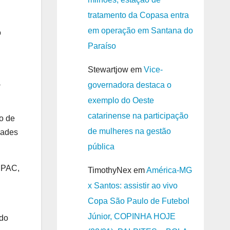
tratamento da Copasa entra
em operação em Santana do
o
Paraíso
Stewartjow
em
Vice-
a
governadora destaca o
exemplo do Oeste
catarinense na participação
o de
de mulheres na gestão
dades
pública
o PAC,
TimothyNex
em
América-MG
x Santos: assistir ao vivo
Copa São Paulo de Futebol
Júnior, COPINHA HOJE
 do