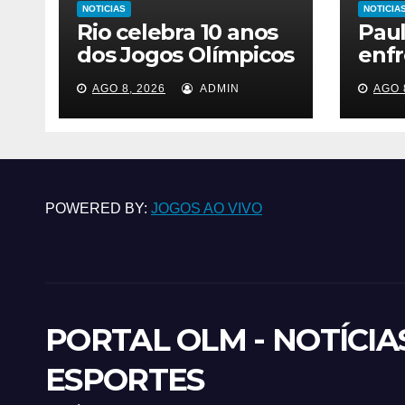
NOTICIAS
NOTICIA
Rio celebra 10 anos
Paul
dos Jogos Olímpicos
enfr
e Paralímpicos 2016
toma
AGO 8, 2026
ADMIN
AGO 
no Parque Olímpico
sar
da Barra – Prefeitura
da Cidade do Rio de
Janeiro
POWERED BY:
JOGOS AO VIVO
PORTAL OLM - NOTÍCIA
ESPORTES