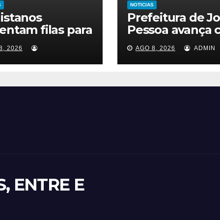
S
NOTICIAS
istanos
Prefeitura de J
entam filas para
Pessoa avança 
r vacina contra
projetos de
8, 2026
AGO 8, 2026
ADMIN
ampo
corredores viári
para sistema de
veículos rápidos
S, ENTRE E