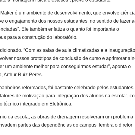
 IFMaker é um ambiente de desenvolvimento, que envolve ciência
ve o engajamento dos nossos estudantes, no sentido de fazer 
nciadas”. Ele também enfatiza o quanto foi importante o
s para a construção do laboratório.
dicionado. “Com as salas de aula climatizadas e a inauguraçã
olver nossos protótipos de conclusão de curso e aprimorar ai
ter um ambiente melhor para conseguirmos estudar”, aponta o
, Arthur Ruiz Peres.
anheiros reformados, foi bastante celebrado pelos estudantes.
s fatores de motivação para integração dos alunos na escola”, co
técnico integrado em Eletrônica.
ônio da escola, as obras de drenagem resolveram um problema
invadem partes das dependências do campus, lembra o diretor