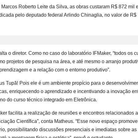
 Marcos Roberto Leite da Silva, as obras custaram R$ 872 mil 
cada pelo deputado federal Arlindo Chinaglia, no valor de R$
lta o diretor. Como no caso do laboratório IFMaker, “todos os c
omo projetos de pesquisa na área, e até mesmo o arranjo produt
aprendizagem e a relação com o entorno produtivo”.
s Tupã! Pois ele é um ambiente propício para o desenvolvime
icas, enriquecendo o aprendizado e incentivando a inovação en
no do curso técnico integrado em Eletrônica.
er facilita a realização de reuniões e encontros relacionados 
niciação Científica”, conta Matheus. “Esse novo espaço promov
ório, possibilitando discussões presenciais e imediatas sobre as
é a montagem física e estética”, prevê o estudante.