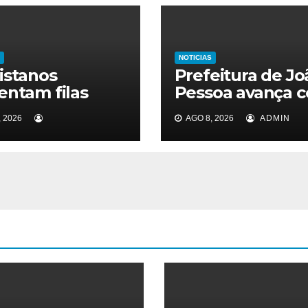
NOTICIAS
istanos
Prefeitura de Jo
entam filas
Pessoa avança 
 tomar vacina
projetos de
 2026
AGO 8, 2026
ADMIN
ra sarampo
corredores viári
para sistema de
veículos rápidos