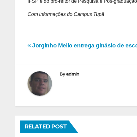
IFSP e do pró-reitor de Pesquisa e Pós-graduação
Com informações do Campus Tupã
Navegação
Jorginho Mello entrega ginásio de esco
de
Post
By
admin
RELATED POST