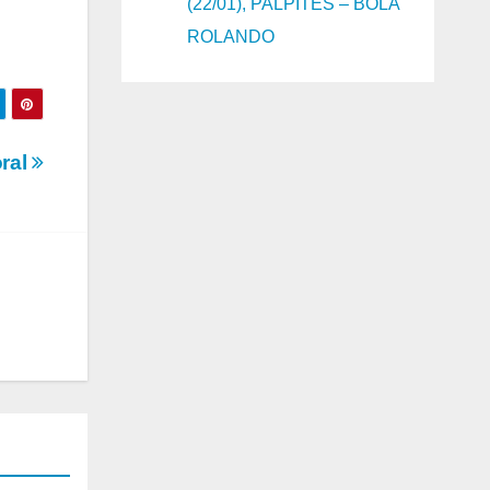
(22/01), PALPITES – BOLA
ROLANDO
oral