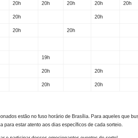
20h
20h
20h
20h
20h
20h
20h
20h
20h
19h
20h
20h
20h
20h
ionados estão no fuso horário de Brasília. Para aqueles que b
ia para estar atento aos dias específicos de cada sorteio.
ar e participar desses emocionantes eventos de sorte!