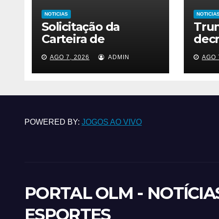
NOTICIAS
NOTICIA
Solicitação da
Tru
Carteira de
dec
Fibromialgia passa a
e re
AGO 7, 2026
ADMIN
AGO 
ser exclusivamente
a po
pelo aplicativo João
Pessoa na Palma da
Mão
POWERED BY:
JOGOS AO VIVO
PORTAL OLM - NOTÍCIA
ESPORTES