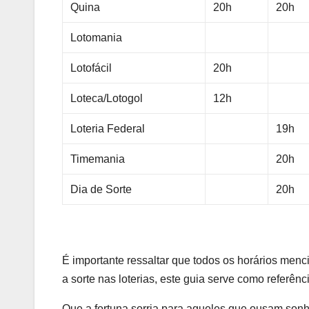
Quina
20h
20h
Lotomania
Lotofácil
20h
Loteca/Lotogol
12h
Loteria Federal
19h
Timemania
20h
Dia de Sorte
20h
É importante ressaltar que todos os horários menc
a sorte nas loterias, este guia serve como referênc
Que a fortuna sorria para aqueles que ousam sonh