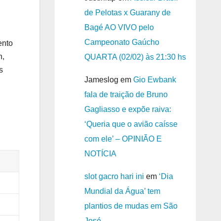
de Pelotas x Guarany de
Bagé AO VIVO pelo
Campeonato Gaúcho
ento
h,
QUARTA (02/02) às 21:30 hs
s
Jameslog
em
Gio Ewbank
fala de traição de Bruno
Gagliasso e expõe raiva:
‘Queria que o avião caísse
com ele’ – OPINIÃO E
NOTÍCIA
slot gacro hari ini
em
‘Dia
Mundial da Água’ tem
plantios de mudas em São
José