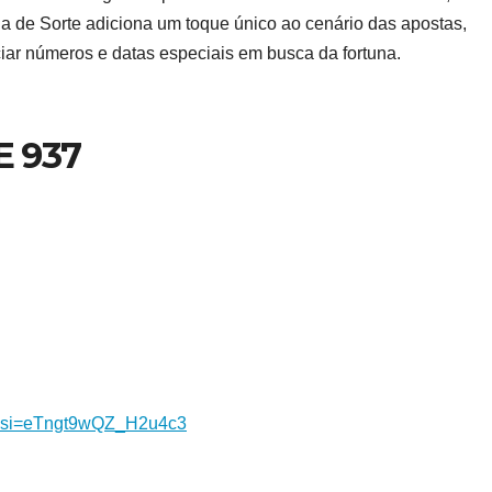
ia de Sorte adiciona um toque único ao cenário das apostas,
ar números e datas especiais em busca da fortuna.
E 937
xa?si=eTngt9wQZ_H2u4c3