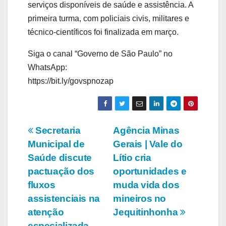
serviços disponíveis de saúde e assistência. A
primeira turma, com policiais civis, militares e
técnico-científicos foi finalizada em março.
Siga o canal “Governo de São Paulo” no
WhatsApp:
https://bit.ly/govspnozap
Navegação
Secretaria
Agência Minas
Municipal de
Gerais | Vale do
de
Saúde discute
Lítio cria
Post
pactuação dos
oportunidades e
fluxos
muda vida dos
assistenciais na
mineiros no
atenção
Jequitinhonha
especializada