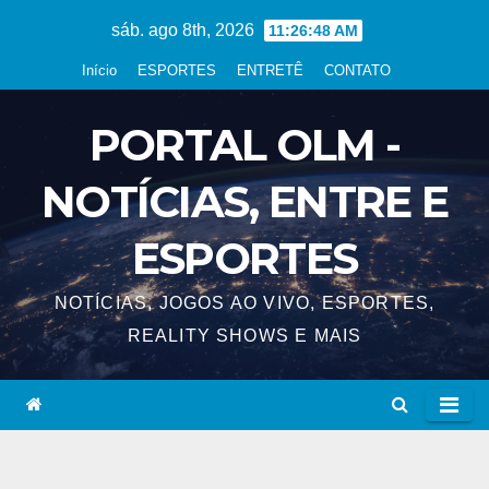
Skip
sáb. ago 8th, 2026
11:26:49 AM
to
Início
ESPORTES
ENTRETÊ
CONTATO
content
PORTAL OLM -
NOTÍCIAS, ENTRE E
ESPORTES
NOTÍCIAS, JOGOS AO VIVO, ESPORTES,
REALITY SHOWS E MAIS