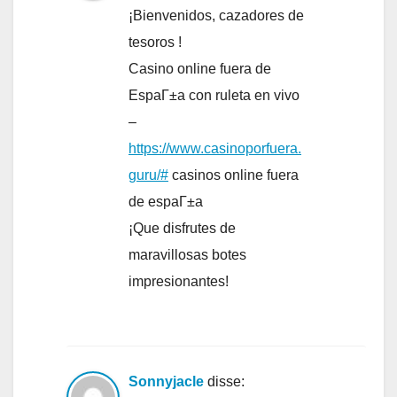
¡Bienvenidos, cazadores de
tesoros !
Casino online fuera de
EspaГ±a con ruleta en vivo
–
https://www.casinoporfuera.
guru/#
casinos online fuera
de espaГ±a
¡Que disfrutes de
maravillosas botes
impresionantes!
Sonnyjacle
disse: