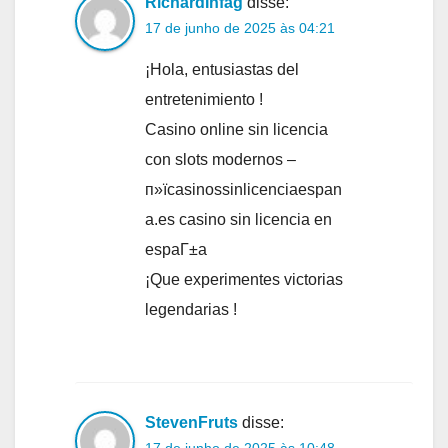
RichardInfag
disse:
17 de junho de 2025 às 04:21
¡Hola, entusiastas del
entretenimiento !
Casino online sin licencia
con slots modernos –
п»їcasinossinlicenciaespan
a.es casino sin licencia en
espaГ±a
¡Que experimentes victorias
legendarias !
StevenFruts
disse:
17 de junho de 2025 às 10:48