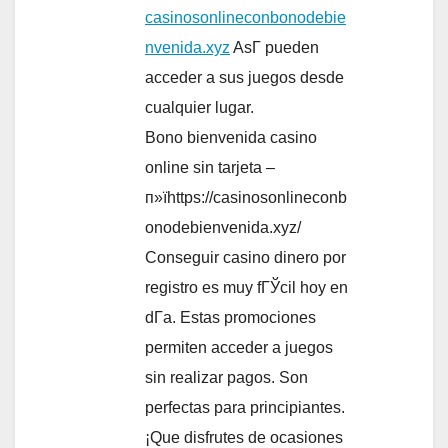
casinosonlineconbonodebie
nvenida.xyz
AsГ­ pueden
acceder a sus juegos desde
cualquier lugar.
Bono bienvenida casino
online sin tarjeta –
п»їhttps://casinosonlineconb
onodebienvenida.xyz/
Conseguir casino dinero por
registro es muy fГЎcil hoy en
dГ­a. Estas promociones
permiten acceder a juegos
sin realizar pagos. Son
perfectas para principiantes.
¡Que disfrutes de ocasiones