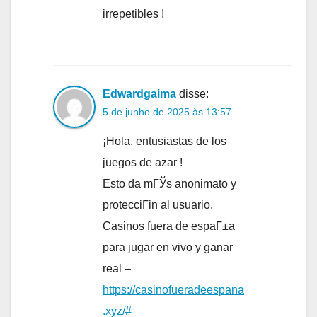
irrepetibles !
Edwardgaima
disse:
5 de junho de 2025 às 13:57
¡Hola, entusiastas de los
juegos de azar !
Esto da mГЎs anonimato y
protecciГіn al usuario.
Casinos fuera de espaГ±a
para jugar en vivo y ganar
real –
https://casinofueradeespana
.xyz/#