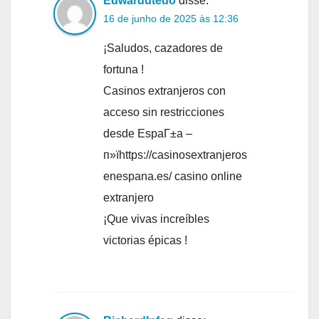
Edwardutedo
disse:
16 de junho de 2025 às 12:36
¡Saludos, cazadores de
fortuna !
Casinos extranjeros con
acceso sin restricciones
desde EspaГ±a –
п»їhttps://casinosextranjeros
enespana.es/ casino online
extranjero
¡Que vivas increíbles
victorias épicas !