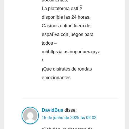
La plataforma estГЎ
disponible las 24 horas.
Casinos online fuera de
espaГ±a con juegos para
todos –
п»їhttps://casinoporfuera.xyz
/
¡Que disfrutes de rondas
emocionantes
DavidBus
disse:
15 de junho de 2025 às 02:02