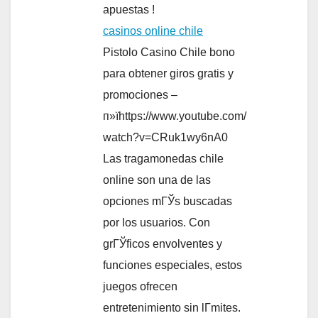
apuestas !
casinos online chile
Pistolo Casino Chile bono
para obtener giros gratis y
promociones –
п»їhttps://www.youtube.com/
watch?v=CRuk1wy6nA0
Las tragamonedas chile
online son una de las
opciones mГЎs buscadas
por los usuarios. Con
grГЎficos envolventes y
funciones especiales, estos
juegos ofrecen
entretenimiento sin lГ­mites.