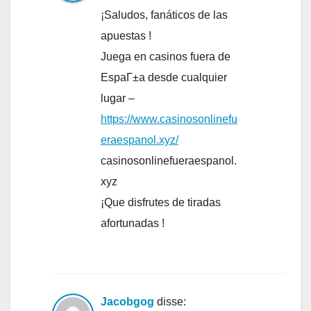
¡Saludos, fanáticos de las
apuestas !
Juega en casinos fuera de
EspaГ±a desde cualquier
lugar –
https://www.casinosonlinefu
eraespanol.xyz/
casinosonlinefueraespanol.
xyz
¡Que disfrutes de tiradas
afortunadas !
Jacobgog
disse: