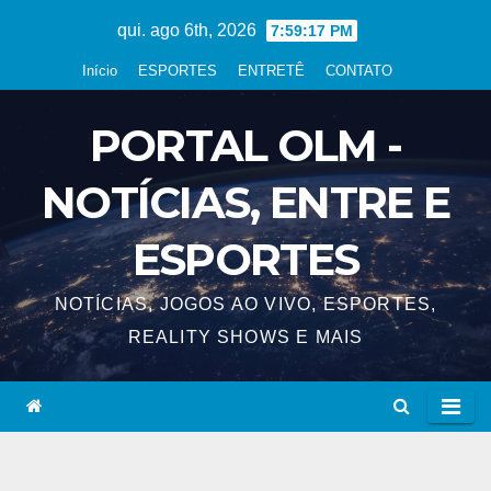
Skip
qui. ago 6th, 2026
7:59:17 PM
to
Início
ESPORTES
ENTRETÊ
CONTATO
content
PORTAL OLM -
NOTÍCIAS, ENTRE E
ESPORTES
NOTÍCIAS, JOGOS AO VIVO, ESPORTES,
REALITY SHOWS E MAIS