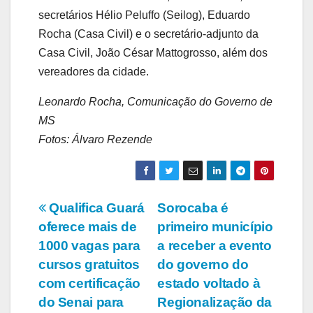
secretários Hélio Peluffo (Seilog), Eduardo
Rocha (Casa Civil) e o secretário-adjunto da
Casa Civil, João César Mattogrosso, além dos
vereadores da cidade.
Leonardo Rocha, Comunicação do Governo de
MS
Fotos: Álvaro Rezende
Navegação
Qualifica Guará
Sorocaba é
oferece mais de
primeiro município
de
1000 vagas para
a receber a evento
Post
cursos gratuitos
do governo do
com certificação
estado voltado à
do Senai para
Regionalização da