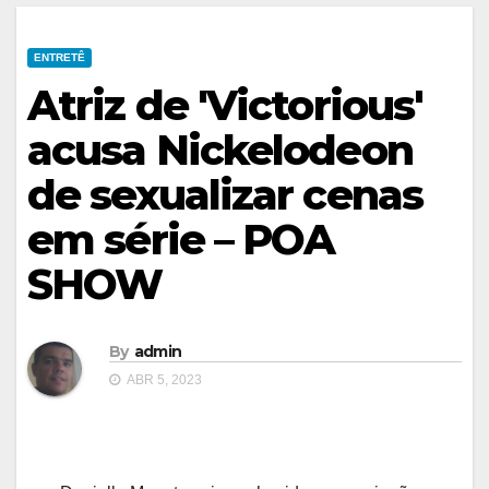
ENTRETÊ
Atriz de 'Victorious'
acusa Nickelodeon
de sexualizar cenas
em série – POA
SHOW
By
admin
ABR 5, 2023