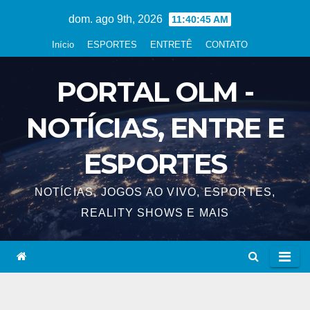
Skip
dom. ago 9th, 2026
11:40:47 AM
to
Início
ESPORTES
ENTRETÊ
CONTATO
content
PORTAL OLM -
NOTÍCIAS, ENTRE E
ESPORTES
NOTÍCIAS, JOGOS AO VIVO, ESPORTES,
REALITY SHOWS E MAIS