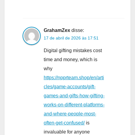
GrahamZex
disse:
17 de abril de 2026 às 17:51
Digital gifting mistakes cost
time and money, which is
why
https://npprteam.shop/en/arti
cles/game-accounts/gift-
games-and-gifts-how-gifting-
works-on-different-platforms-
and-where-people-most-
often-get-confused/
is
invaluable for anyone