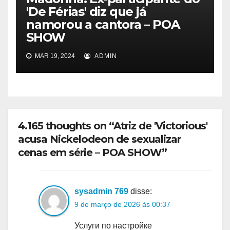
'De Férias' diz que já
namorou a cantora – POA
SHOW
MAR 19, 2024
ADMIN
4.165 thoughts on “Atriz de 'Victorious'
acusa Nickelodeon de sexualizar
cenas em série – POA SHOW”
sysadmin 769
disse:
9 de março de 2026 às 00:37
Услуги по настройке