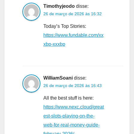
Timothyjeodo
disse:
26 de março de 2026 às 16:32
Today’s Top Stories:
https://www.fundable.com/xx
xbp-xxxbp
WilliamSoani
disse:
26 de março de 2026 às 16:43
All the best stuff is here:
https://www.nexc.cloud/great
est-slots-playing-on-the-
web-for-real-money-guide-
february-2026/