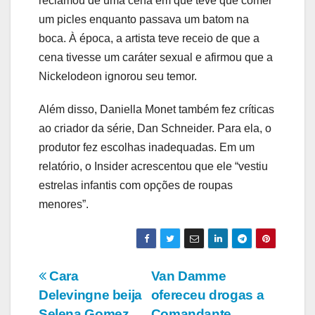
reclamou de uma cena em que teve que comer
um picles enquanto passava um batom na
boca. À época, a artista teve receio de que a
cena tivesse um caráter sexual e afirmou que a
Nickelodeon ignorou seu temor.
Além disso, Daniella Monet também fez críticas
ao criador da série, Dan Schneider. Para ela, o
produtor fez escolhas inadequadas. Em um
relatório, o Insider acrescentou que ele “vestiu
estrelas infantis com opções de roupas
menores”.
Navegação
Cara
Van Damme
Delevingne beija
ofereceu drogas a
de
Selena Gomez
Comandante