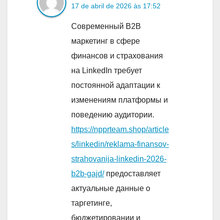
17 de abril de 2026 às 17:52
Современный B2B
маркетинг в сфере
финансов и страхования
на LinkedIn требует
постоянной адаптации к
изменениям платформы и
поведению аудитории.
https://npprteam.shop/article
s/linkedin/reklama-finansov-
strahovanija-linkedin-2026-
b2b-gajd/
предоставляет
актуальные данные о
таргетинге,
бюджетировании и