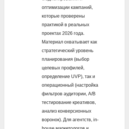
оптимизации кампаний,
которые проверены
практикой в реальных
проектах 2026 года.
Материал охватывает как
стратегический уровень
планирования (выбор
целевых профилей,
определение UVP), так и
операционный (настройка
фильтров аудитории, A/B
тестирование креативов,
анализ конверсионных
воронок). Для агентств, in-
house маркетологов и