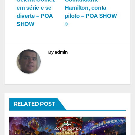
Post
em série e se
Hamilton, conta
diverte – POA
piloto – POA SHOW
SHOW
By
admin
RELATED POST