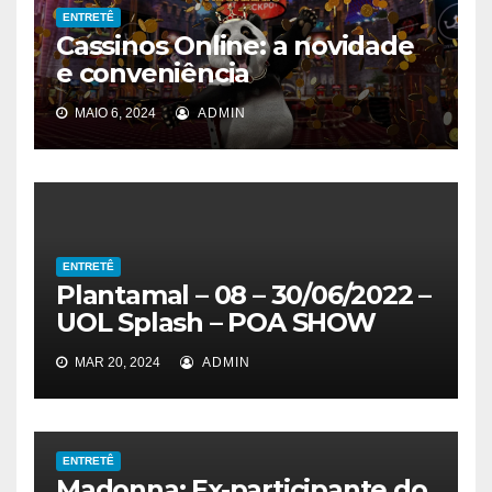
ENTRETÊ
Cassinos Online: a novidade
e conveniência
MAIO 6, 2024
ADMIN
ENTRETÊ
Plantamal – 08 – 30/06/2022 –
UOL Splash – POA SHOW
MAR 20, 2024
ADMIN
ENTRETÊ
Madonna: Ex-participante do