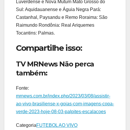
Luverdense e Nova Mutum Mato Grosso do
Sul: Aquidauanense e Águia Negra Pará:
Castanhal, Paysandu e Remo Roraima: São
Raimundo Rondônia: Real Ariquemes
Tocantins: Palmas.
Compartilhe isso:
TV MRNews Não perca
também:
Fonte:
mrnews.com.br/index.php/2023/03/08/assistir-
ao-vivo-brasiliense-x-goias-com-imagens-copa-
verde-2023-hoje-08-03-palpites-escalacoes
Categoria
FUTEBOL AO VIVO