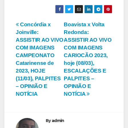
Navegação
Concórdia x
Boavista x Volta
Joinville:
Redonda:
de
ASSISTIR AO VIVO
ASSISTIR AO VIVO
Post
COM IMAGENS
COM IMAGENS
CAMPEONATO
CARIOCÃO 2023,
Catarinense de
hoje (08/03),
2023, HOJE
ESCALAÇÕES E
(11/03), PALPITES
PALPITES –
– OPINIÃO E
OPINIÃO E
NOTÍCIA
NOTÍCIA
By
admin