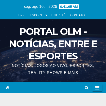
Skip
seg. ago 10th, 2026
6:41:06 AM
to
Início
ESPORTES
ENTRETÊ
CONTATO
content
PORTAL OLM -
NOTÍCIAS, ENTRE E
ESPORTES
NOTÍCIAS, JOGOS AO VIVO, ESPORTES,
REALITY SHOWS E MAIS