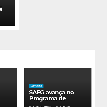
ã
lta
NOTICIAS
SAEG avança no
Programa de
bras
Redução de Perdas