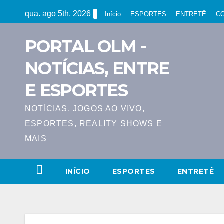
Skip
qua. ago 5th, 2026
Início
ESPORTES
ENTRETÊ
C
to
content
PORTAL OLM -
NOTÍCIAS, ENTRE
E ESPORTES
NOTÍCIAS, JOGOS AO VIVO,
ESPORTES, REALITY SHOWS E
MAIS
INÍCIO
ESPORTES
ENTRETÊ