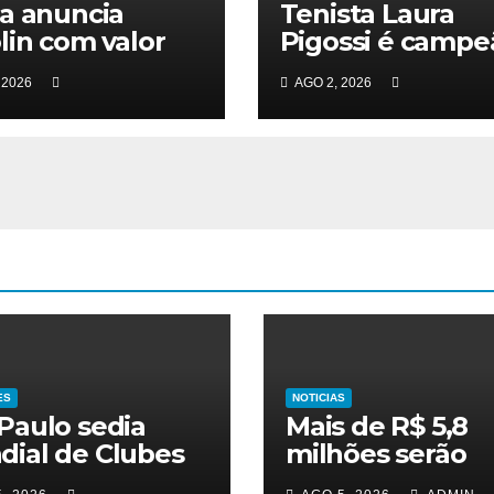
a anuncia
Tenista Laura
lin com valor
Pigossi é campe
rde no futebol
na Espanha e vo
 2026
AGO 2, 2026
nino brasileiro
ao top 200
ES
NOTICIAS
Paulo sedia
Mais de R$ 5,8
ial de Clubes
milhões serão
nino pelo 2º
investidos em o