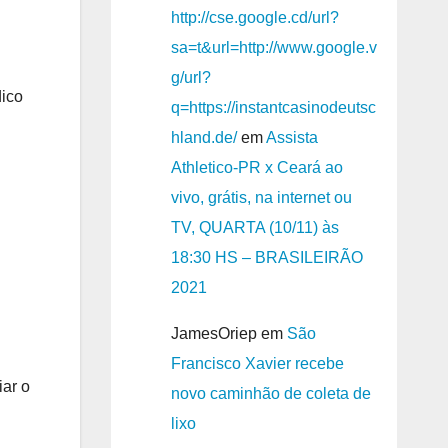
http://cse.google.cd/url?
sa=t&url=http://www.google.v
g/url?
dico
q=https://instantcasinodeutsc
hland.de/
em
Assista
Athletico-PR x Ceará ao
vivo, grátis, na internet ou
TV, QUARTA (10/11) às
18:30 HS – BRASILEIRÃO
2021
JamesOriep
em
São
Francisco Xavier recebe
iar o
novo caminhão de coleta de
lixo