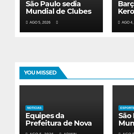
São Paulo sedia
Barç
Mundial de Clubes
Kero
feminino pelo 2º
reco
AGO 5, 2026
AGO 4,
ano seguido
femi
YOU MISSED
NOTICIAS
ESPORT
Equipes da
São 
Prefeitura de Nova
Mund
Iguaçu visitam
femi