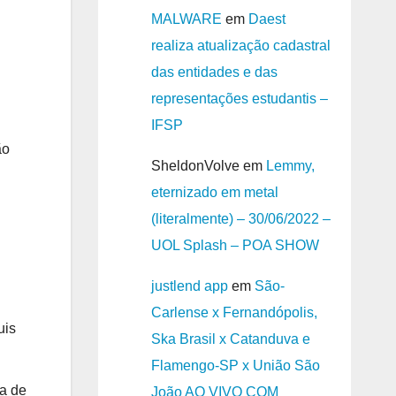
MALWARE
em
Daest
realiza atualização cadastral
das entidades e das
representações estudantis –
IFSP
ão
SheldonVolve
em
Lemmy,
eternizado em metal
(literalmente) – 30/06/2022 –
UOL Splash – POA SHOW
justlend app
em
São-
Carlense x Fernandópolis,
uis
Ska Brasil x Catanduva e
Flamengo-SP x União São
a de
João AO VIVO COM