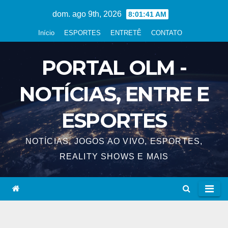
Skip
dom. ago 9th, 2026
8:01:42 AM
to
Início
ESPORTES
ENTRETÊ
CONTATO
content
PORTAL OLM -
NOTÍCIAS, ENTRE E
ESPORTES
NOTÍCIAS, JOGOS AO VIVO, ESPORTES,
REALITY SHOWS E MAIS