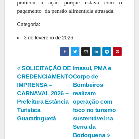
praticou a ação porque estava com o
pagamento da pensão alimentícia atrasada.
Categoria:
3 de fevereiro de 2026
Navegação
SOLICITAÇÃO DE
Imasul, PMA e
CREDENCIAMENTO
Corpo de
de
IMPRENSA –
Bombeiros
Post
CARNAVAL 2026 –
realizam
Prefeitura Estância
operação com
Turística
foco no turismo
Guaratinguetá
sustentável na
Serra da
Bodoquena