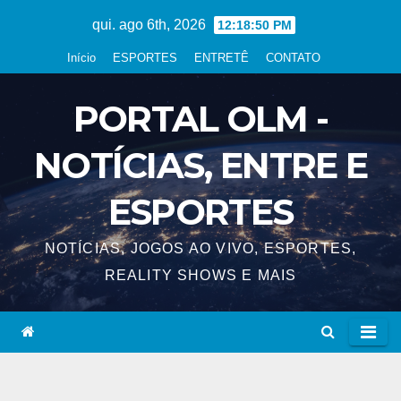
Skip
qui. ago 6th, 2026
12:18:51 PM
to
Início
ESPORTES
ENTRETÊ
CONTATO
content
PORTAL OLM -
NOTÍCIAS, ENTRE E
ESPORTES
NOTÍCIAS, JOGOS AO VIVO, ESPORTES,
REALITY SHOWS E MAIS