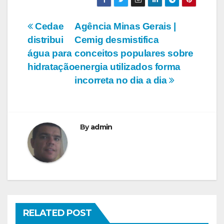
Navegação
Cedae
Agência Minas Gerais |
distribui
Cemig desmistifica
de
água para
conceitos populares sobre
Post
hidratação
energia utilizados forma
incorreta no dia a dia
NOTICIAS
By
admin
AVISO DE LICITAÇÃO
PREGÃO ELETRÔNICO Nº.
32/2026 – REGISTRO DE
PREÇOS PARA FUTURA
AQUISIÇÃO DE CARGAS DE
GÁS OXIGÊNIO MEDICINAL E
GÁS OXIGÊNIO INDUSTRIAL,
RELATED POST
COM FORNECIMENTO DE