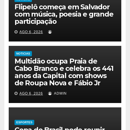
Flipelô começa em Salvador
com música, poesia e grande
participação
AGO 6, 2026
NOTICIAS
Multidão ocupa Praia de
Cabo Branco e celebra os 441
anos da Capital com shows
de Roupa Nova e Fábio Jr
AGO 6, 2026
ADMIN
NOTICIAS
AVISO DE LICITAÇÃO
PREGÃO ELETRÔNICO Nº.
ESPORTES
32/2026 – REGISTRO DE
Copa do Brasil pode reunir