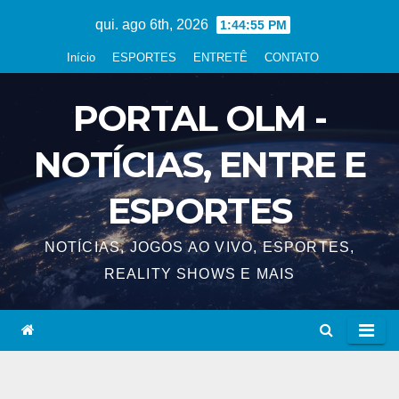
Skip
qui. ago 6th, 2026
1:44:55 PM
to
Início
ESPORTES
ENTRETÊ
CONTATO
content
PORTAL OLM -
NOTÍCIAS, ENTRE E
ESPORTES
NOTÍCIAS, JOGOS AO VIVO, ESPORTES,
REALITY SHOWS E MAIS