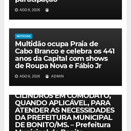
AGO 6, 2026
NOTICIAS
AVISO DE LICITAÇÃO
NOTICIAS
Multidão ocupa Praia de
PREGÃO ELETRÔNICO Nº.
Cabo Branco e celebra os 441
32/2026 – REGISTRO DE
anos da Capital com shows
PREÇOS PARA FUTURA
de Roupa Nova e Fábio Jr
AQUISIÇÃO DE CARGAS DE
GÁS OXIGÊNIO MEDICINAL E
AGO 6, 2026
ADMIN
GÁS OXIGÊNIO INDUSTRIAL,
COM FORNECIMENTO DE
CILINDROS EM COMODATO,
QUANDO APLICÁVEL, PARA
ATENDER AS NECESSIDADES
DA PREFEITURA MUNICIPAL
DE BONITO/MS. – Prefeitura