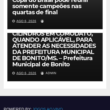
PREÇOS PARA FUTURA
somente campeões nas
AQUISIÇÃO DE CARGAS DE
quartas de final
GÁS OXIGÊNIO MEDICINAL E
GÁS OXIGÊNIO INDUSTRIAL,
AGO 6, 2026
COM FORNECIMENTO DE
CILINDROS EM COMODATO,
QUANDO APLICÁVEL, PARA
ATENDER AS NECESSIDADES
DA PREFEITURA MUNICIPAL
DE BONITO/MS. – Prefeitura
Municipal de Bonito
AGO 6, 2026
ADMIN
POWERED BY:
JOGOS AO VIVO