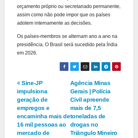
orçamento próprio ou secretariado permanente,
assim como não pode impor que os países
adotem internamente as decisões.
Os países-membros se alternam ano a ano na
presidência. O Brasil será sucedido pela Índia
em 2026.
Navegação
Sine-JP
Agência Minas
impulsiona
Gerais | Polícia
de
geração de
Civil apreende
Post
empregos e
mais de 7,5
encaminha mais de
toneladas de
16 mil pessoas ao
drogas no
mercado de
Triângulo Mineiro