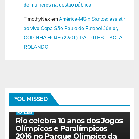
de mulheres na gestão pública
TimothyNex
em
América-MG x Santos: assistir
ao vivo Copa São Paulo de Futebol Júnior,
COPINHA HOJE (22/01), PALPITES – BOLA
ROLANDO
YOU MISSED
NOTICIAS
Rio celebra 10 anos dos Jogos
Olímpicos e Paralímpicos
2016 no Parque Olímpico da