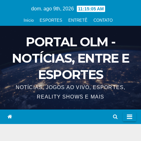
Skip
dom. ago 9th, 2026
11:15:05 AM
to
Início
ESPORTES
ENTRETÊ
CONTATO
content
PORTAL OLM -
NOTÍCIAS, ENTRE E
ESPORTES
NOTÍCIAS, JOGOS AO VIVO, ESPORTES,
REALITY SHOWS E MAIS