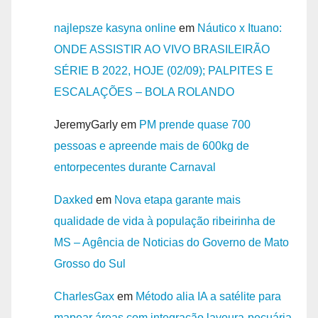
najlepsze kasyna online
em
Náutico x Ituano:
ONDE ASSISTIR AO VIVO BRASILEIRÃO
SÉRIE B 2022, HOJE (02/09); PALPITES E
ESCALAÇÕES – BOLA ROLANDO
JeremyGarly
em
PM prende quase 700
pessoas e apreende mais de 600kg de
entorpecentes durante Carnaval
Daxked
em
Nova etapa garante mais
qualidade de vida à população ribeirinha de
MS – Agência de Noticias do Governo de Mato
Grosso do Sul
CharlesGax
em
Método alia IA a satélite para
mapear áreas com integração lavoura-pecuária