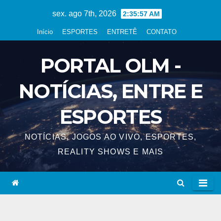
Skip
sex. ago 7th, 2026
2:35:58 AM
to
Início
ESPORTES
ENTRETÊ
CONTATO
content
PORTAL OLM -
NOTÍCIAS, ENTRE E
ESPORTES
NOTÍCIAS, JOGOS AO VIVO, ESPORTES,
REALITY SHOWS E MAIS